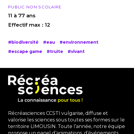
PUBLIC NON SCOLAIRE
11 à 77 ans
Effectif max : 12
#biodiversité
#eau
#environnement
#escape game
#truite
#vivant
Récréasciences CCSTI vulgarise, diffuse et
valorise les sciences sous toutes ses formes sur le
territoire LIMOUSIN. Toute l’année, notre équipe
propose un panel d’animations, d’événements