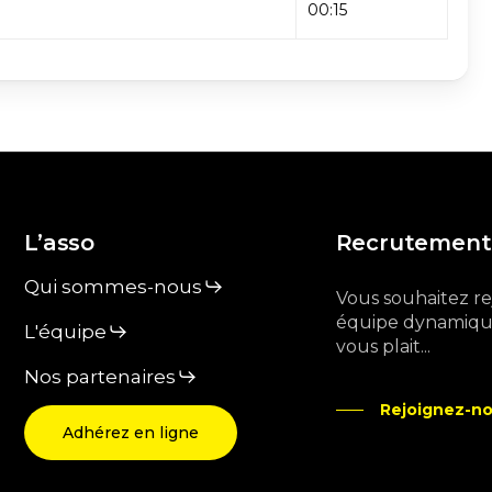
00:15
L’asso
Recrutement
Qui sommes-nous
Vous souhaitez r
équipe dynamique
L'équipe
vous plait...
Nos partenaires
Rejoignez-no
Adhérez en ligne