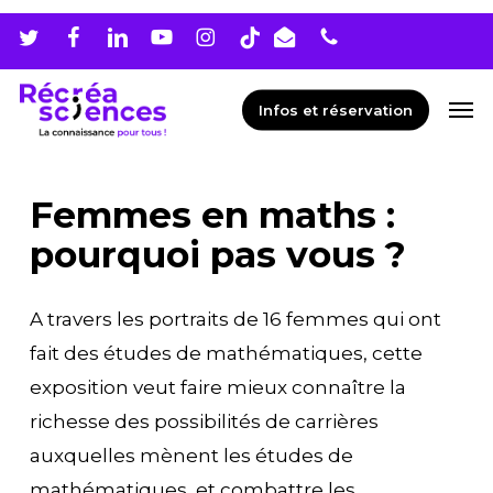
Skip
Men
to
main
Men
Infos et réservation
content
Femmes en maths :
pourquoi pas vous ?
A travers les portraits de 16 femmes qui ont
fait des études de mathématiques, cette
exposition veut faire mieux connaître la
richesse des possibilités de carrières
auxquelles mènent les études de
mathématiques, et combattre les