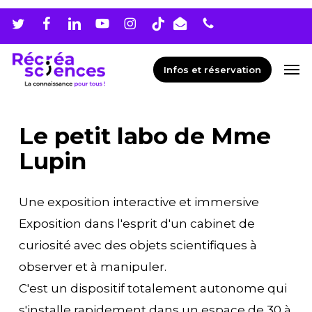
Skip
Men
to
main
Men
Infos et réservation
content
Le petit labo de Mme
Lupin
Une exposition interactive et immersive
Exposition dans l'esprit d'un cabinet de
curiosité avec des objets scientifiques à
observer et à manipuler.
C'est un dispositif totalement autonome qui
s'installe rapidement dans un espace de 30 à