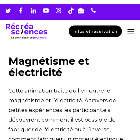
Skip
Men
to
main
Men
Infos et réservation
content
Magnétisme et
électricité
Cette animation traite du lien entre le
magnétisme et l’électricité. A travers de
petites expériences les participant.e.s
découvrent comment il est possible de
fabriquer de l'électricité ou à l’inverse,
comment fabriquer un moteur électrique.