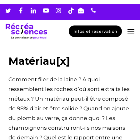
Skip
Men
to
main
Men
Infos et réservation
content
Matériau[x]
Comment filer de la laine ? A quoi
ressemblent les roches d’où sont extraits les
métaux ? Un matériau peut-il être composé
de 98% d’air et être solide ? Quand on ajoute
du plomb au verre, ça donne quoi ? Les
champignons construiront-ils nos maisons
de demain ? Quel est le rapport entre une