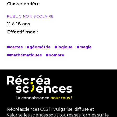
Classe entière
PUBLIC NON SCOLAIRE
11 à 18 ans
Effectif max :
#cartes
#géométrie
#logique
#magie
#mathématiques
#nombre
Récréasciences CCSTI vulgarise, diffuse et
valorise les sciences sous toutes ses formes sur le