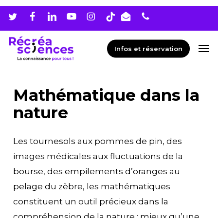
Skip
Men
to
main
Men
Infos et réservation
content
Mathématique dans la
nature
Les tournesols aux pommes de pin, des
images médicales aux fluctuations de la
bourse, des empilements d’oranges au
pelage du zèbre, les mathématiques
constituent un outil précieux dans la
compréhension de la nature : mieux qu’une