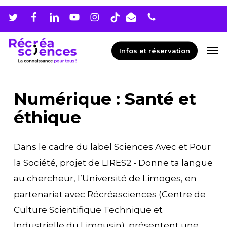
Skip
Men
to
main
Men
Infos et réservation
content
Numérique : Santé et
éthique
Dans le cadre du label Sciences Avec et Pour
la Société, projet de LIRES2 - Donne ta langue
au chercheur, l’Université de Limoges, en
partenariat avec Récréasciences (Centre de
Culture Scientifique Technique et
Industrielle du Limousin), présentent une