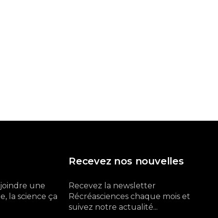
Recevez nos nouvelles
ejoindre une
Recevez la newsletter
, la science ça
Récréasciences chaque mois et
suivez notre actualité...