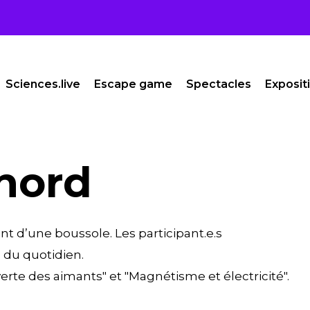
Sciences.live
Escape game
Spectacles
Exposit
 nord
nt d’une boussole. Les participant.e.s
 du quotidien.
uverte des aimants" et "Magnétisme et électricité".