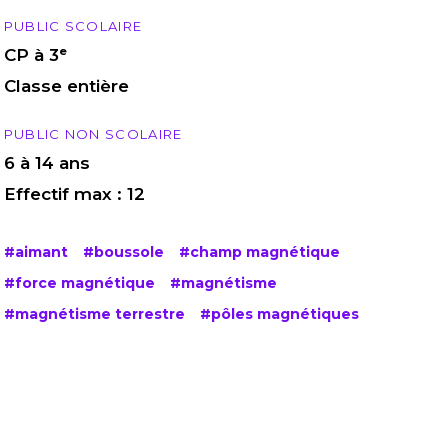
PUBLIC SCOLAIRE
CP à 3ᵉ
Classe entière
PUBLIC NON SCOLAIRE
6 à 14 ans
Effectif max : 12
#aimant
#boussole
#champ magnétique
#force magnétique
#magnétisme
#magnétisme terrestre
#pôles magnétiques