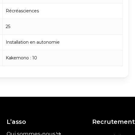
Récréasciences
25
Installation en autonomie
Kakemono : 10
L’asso
Recrutement
Qui sommes-nous