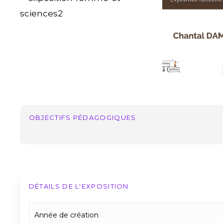
femme-
Damia
et-
sciences2
OBJECTIFS PÉDAGOGIQUES
DÉTAILS DE L'EXPOSITION
Année de création