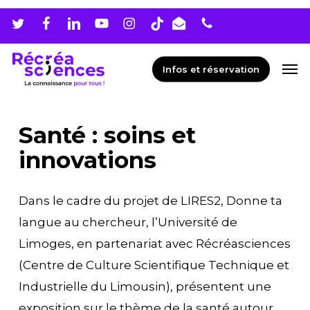
Skip
Men
to
main
Men
Infos et réservation
content
Santé : soins et
innovations
Dans le cadre du projet de LIRES2, Donne ta
langue au chercheur, l’Université de
Limoges, en partenariat avec Récréasciences
(Centre de Culture Scientifique Technique et
Industrielle du Limousin), présentent une
exposition sur le thème de la santé autour