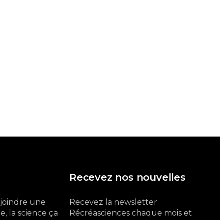
Recevez nos nouvelles
ejoindre une
Recevez la newsletter
, la science ça
Récréasciences chaque mois et