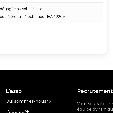
 dégagée au sol + chaises
es : Prérequis électriques : 16A / 220V
L’asso
Recrutement
Qui sommes-nous
Vous souhaitez r
équipe dynamique
L'équipe