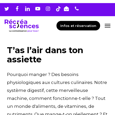
Skip
Men
to
main
Men
Infos et réservation
content
T’as l’air dans ton
assiette
Pourquoi manger ? Des besoins
physiologiques aux cultures culinaires. Notre
système digestif, cette merveilleuse
machine, comment fonctionne-t-elle ? Tout
un monde d'aliments, de vitamines, de
nutriments. Que mange-t-on réellement ? Et