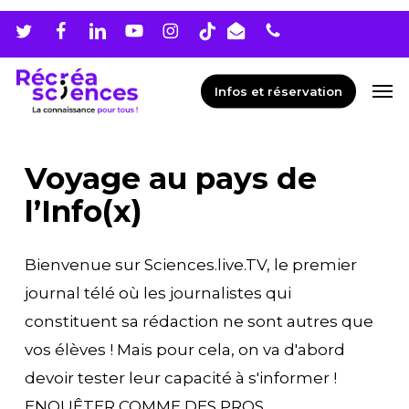
Skip
Men
to
main
Men
Infos et réservation
content
Voyage au pays de
l’Info(x)
Bienvenue sur Sciences.live.TV, le premier
journal télé où les journalistes qui
constituent sa rédaction ne sont autres que
vos élèves ! Mais pour cela, on va d'abord
devoir tester leur capacité à s'informer !
ENQUÊTER COMME DES PROS.