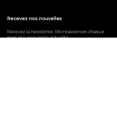
Recevez nos nouvelles
Recevez la newsletter Récréasciences chaque
mois et suivez notre actualité...
Abonnez-vous !
3, rue Gutenberg | 87100 Limoges
Du lundi au vendredi :
9h00 – 18h00
05 55 32 19 82
Ne manquez pas aussi :
curieux.live
Mentions-légales
|
Politique de