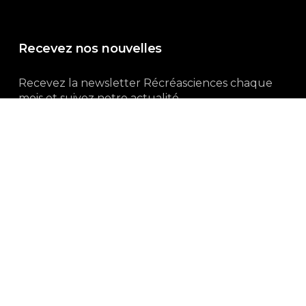
Recevez nos nouvelles
Recevez la newsletter Récréasciences chaque
mois et suivez notre actualité...
Abonnez-vous !
3, rue Gutenberg | 87100 Limoges
Du lundi au vendredi :
9h00 – 18h00
05 55 32 19 82
Ne manquez pas aussi :
curieux.live
Mentions-légales
|
Politique de