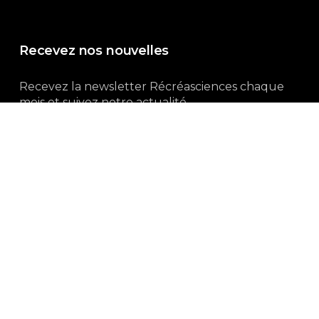
Recevez nos nouvelles
Recevez la newsletter Récréasciences chaque
mois et suivez notre actualité...
Abonnez-vous !
3, rue Gutenberg | 87100 Limoges
Du lundi au vendredi :
9h00 – 18h00
05 55 32 19 82
Ne manquez pas aussi :
curieux.live
Mentions-légales
|
Politique de