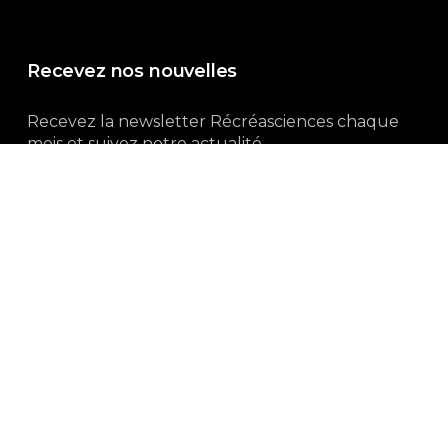
Recevez nos nouvelles
Recevez la newsletter Récréasciences chaque
mois et suivez notre actualité...
Abonnez-vous !
3, rue Gutenberg | 87100 Limoges
Du lundi au vendredi :
9h00 – 18h00
05 55 32 19 82
Ne manquez pas aussi :
curieux.live
Mentions-légales
|
Politique de