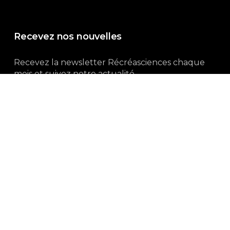
Recevez nos nouvelles
Recevez la newsletter Récréasciences chaque
mois et suivez notre actualité...
Abonnez-vous !
3, rue Gutenberg | 87100 Limoges
Du lundi au vendredi :
9h00 – 18h00
05 55 32 19 82
Ne manquez pas aussi :
curieux.live
Mentions-légales
|
Politique de