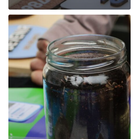
Escape
Game
:
SOS
Compost