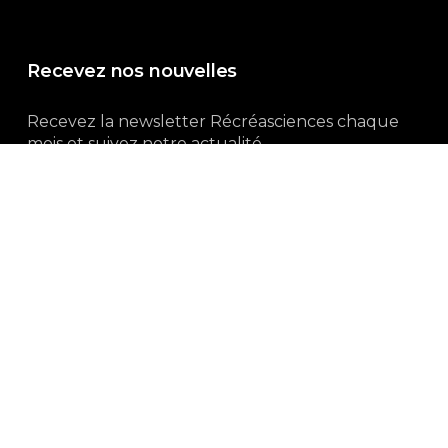
Recevez nos nouvelles
Recevez la newsletter Récréasciences chaque
mois et suivez notre actualité...
Abonnez-vous !
3, rue Gutenberg | 87100 Limoges
Du lundi au vendredi :
9h00 – 18h00
05 55 32 19 82
Ne manquez pas aussi :
curieux.live
Mentions-légales
|
Politique de