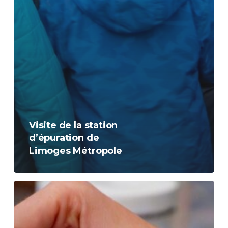
Visite de la station
d’épuration de
Limoges Métropole
Du
robinet
à