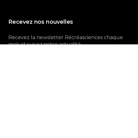
Recevez nos nouvelles
Recevez la newsletter Récréasciences chaque
mois et suivez notre actualité...
Abonnez-vous !
3, rue Gutenberg | 87100 Limoges
Du lundi au vendredi :
9h00 – 18h00
05 55 32 19 82
Ne manquez pas aussi :
curieux.live
Mentions-légales
|
Politique de