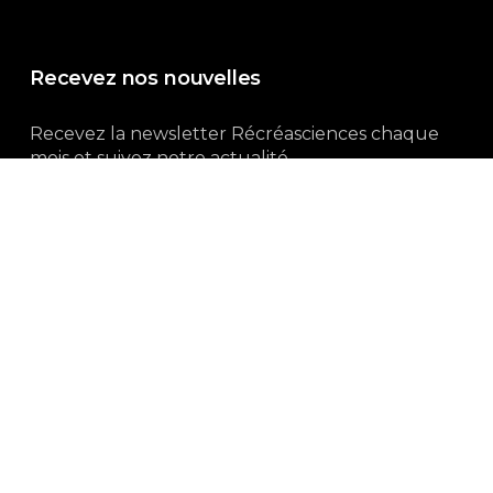
Recevez nos nouvelles
Recevez la newsletter Récréasciences chaque
mois et suivez notre actualité...
Abonnez-vous !
3, rue Gutenberg | 87100 Limoges
Du lundi au vendredi :
9h00 – 18h00
05 55 32 19 82
Ne manquez pas aussi :
curieux.live
Mentions-légales
|
Politique de