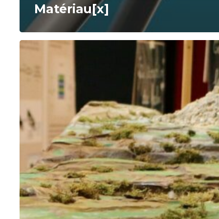
Matériau[x]
Les
voyages
du
kaolin