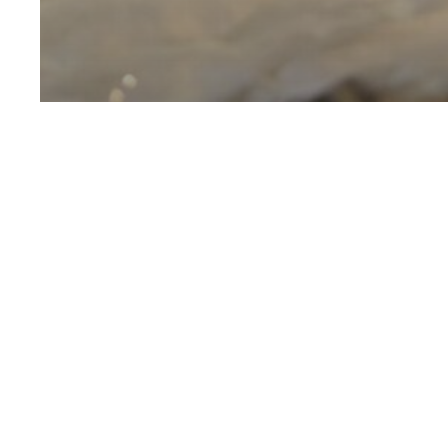
Les voyages du kaolin
Les
eaux