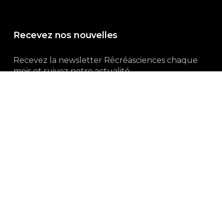
Recevez nos nouvelles
Recevez la newsletter Récréasciences chaque
mois et suivez notre actualité...
Abonnez-vous !
3, rue Gutenberg | 87100 Limoges
Du lundi au vendredi :
9h00 – 18h00
05 55 32 19 82
Ne manquez pas aussi :
curieux.live
Mentions-légales
|
Politique de