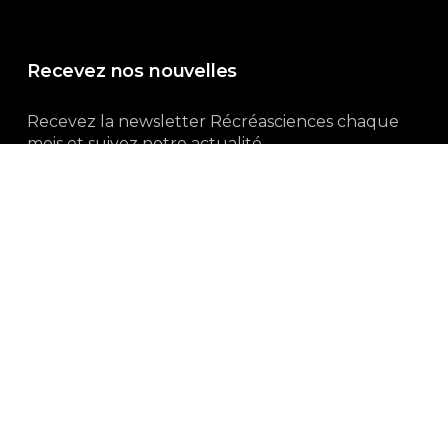
Recevez nos nouvelles
Recevez la newsletter Récréasciences chaque
mois et suivez notre actualité...
Abonnez-vous !
3, rue Gutenberg | 87100 Limoges
Du lundi au vendredi :
9h00 – 18h00
05 55 32 19 82
Ne manquez pas aussi :
curieux.live
Mentions-légales
|
Politique de