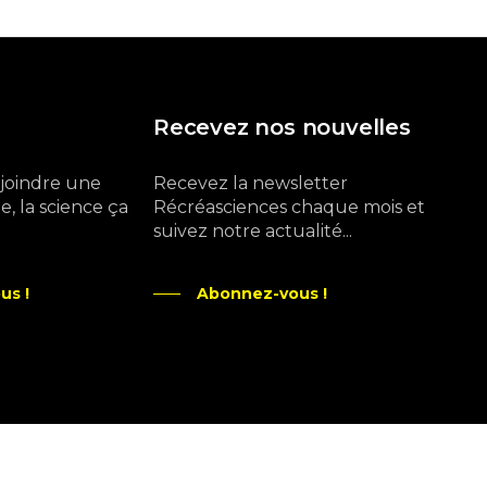
Recevez nos nouvelles
ejoindre une
Recevez la newsletter
, la science ça
Récréasciences chaque mois et
suivez notre actualité...
us !
Abonnez-vous !
Ne manquez pas aussi :
curieux.live