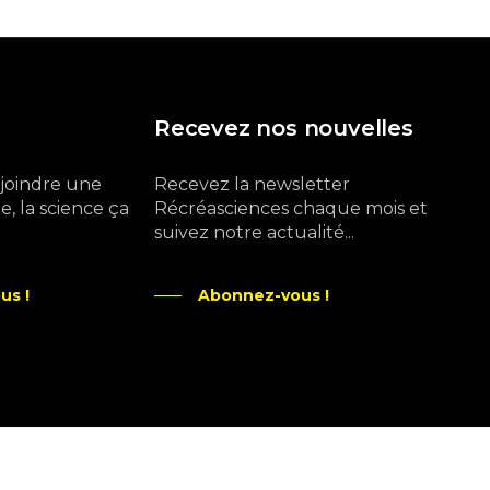
Recevez nos nouvelles
ejoindre une
Recevez la newsletter
, la science ça
Récréasciences chaque mois et
suivez notre actualité...
us !
Abonnez-vous !
Ne manquez pas aussi :
curieux.live