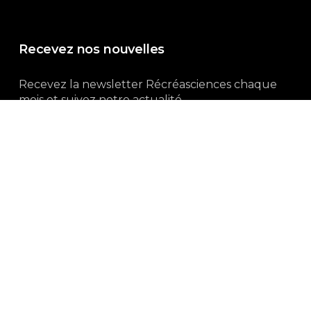
Recevez nos nouvelles
Recevez la newsletter Récréasciences chaque
mois et suivez notre actualité...
Abonnez-vous !
3, rue Gutenberg | 87100 Limoges
Du lundi au vendredi :
9h00 – 18h00
05 55 32 19 82
Ne manquez pas aussi :
curieux.live
Mentions-légales
|
Politique de