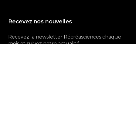
Recevez nos nouvelles
Recevez la newsletter Récréasciences chaque
mois et suivez notre actualité...
Abonnez-vous !
3, rue Gutenberg | 87100 Limoges
Du lundi au vendredi :
9h00 – 18h00
05 55 32 19 82
Ne manquez pas aussi :
curieux.live
Mentions-légales
|
Politique de