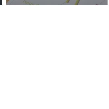
FabTrain – Mission métiers
de l’industrie
L’asso
Recrutement